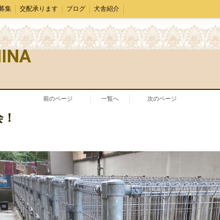
募集
交配承ります
ブログ
犬舎紹介
MINA
前のページ
一覧へ
次のページ
会！