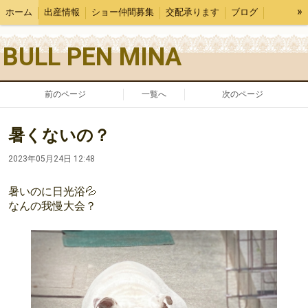
»
ホーム
出産情報
ショー仲間募集
交配承ります
ブログ
犬舎紹介
BULL PEN MINA
前のページ
一覧へ
次のページ
暑くないの？
2023年05月24日 12:48
暑いのに日光浴💦
なんの我慢大会？