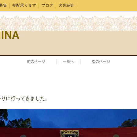
募集
交配承ります
ブログ
犬舎紹介
MINA
前のページ
一覧へ
次のページ
つりに行ってきました。