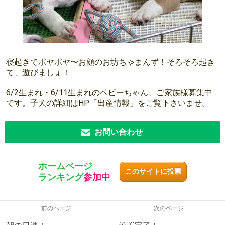
寝起きでポヤポヤ〜お顔のお坊ちゃまんず！そろそろ起き
て、遊びましょ！
6/2生まれ・6/11生まれのベビーちゃん、ご家族様募集中
です。子犬の詳細はHP「出産情報」をご覧下さいませ。
お問い合わせ
ホームページ
このサイトに投票
ランキング
参加中
前のページ
次のページ